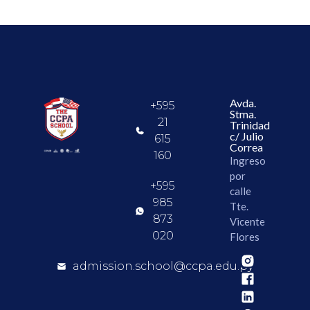
Avda.
+595
Stma.
21
Trinidad
c/ Julio
615
Correa
160
Ingreso
por
+595
calle
985
Tte.
873
Vicente
020
Flores
admission.school@ccpa.edu.py