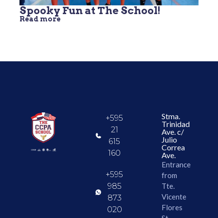
Spooky Fun at The School!
Read more
Stma.
+595
Trinidad
21
Ave. c/
Julio
615
Correa
160
Ave.
Entrance
+595
from
985
Tte.
Vicente
873
Flores
020
St.