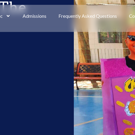
 The
ic
Admissions
Frequently Asked Questions
Co