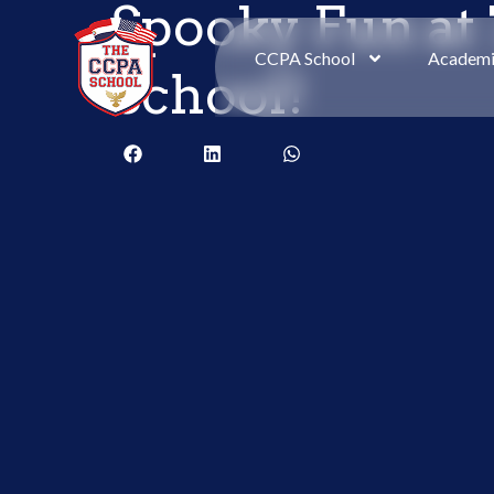
Spooky Fun at
CCPA School
Academ
School!