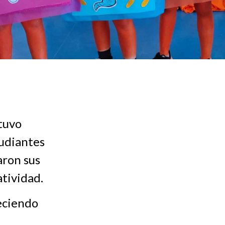
tuvo
tudiantes
aron sus
atividad.
eciendo