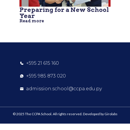
Preparing for a New School
Year
Read more
+595 21 615 160
+595 985 873 020
admission.school@ccpa.edu.py
© 2025 The CCPA School. All rights reserved. Developed by Girolabs